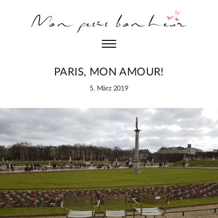
PARIS, MON AMOUR!
5. März 2019
Post
date
and
author