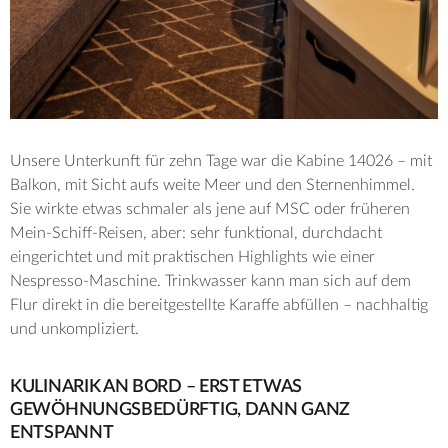
Unsere Unterkunft für zehn Tage war die Kabine 14026 – mit
Balkon, mit Sicht aufs weite Meer und den Sternenhimmel.
Sie wirkte etwas schmaler als jene auf MSC oder früheren
Mein-Schiff-Reisen, aber: sehr funktional, durchdacht
eingerichtet und mit praktischen Highlights wie einer
Nespresso-Maschine. Trinkwasser kann man sich auf dem
Flur direkt in die bereitgestellte Karaffe abfüllen – nachhaltig
und unkompliziert.
KULINARIK AN BORD – ERST ETWAS
GEWÖHNUNGSBEDÜRFTIG, DANN GANZ
ENTSPANNT