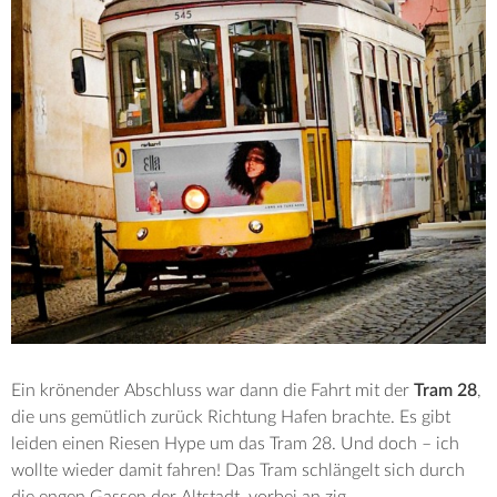
Ein krönender Abschluss war dann die Fahrt mit der
Tram 28
,
die uns gemütlich zurück Richtung Hafen brachte. Es gibt
leiden einen Riesen Hype um das Tram 28. Und doch – ich
wollte wieder damit fahren! Das Tram schlängelt sich durch
die engen Gassen der Altstadt, vorbei an zig